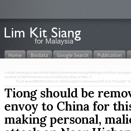
Home
Biodata
Google Search
Publication
«
Heart-rending to see United States Government doing nothing to end the carnage f
another 10,000 Americans since US Election Day on Nov. 3
Puad spent RM100 million of JASA budget to demonise DAP and “beautify” the 1
Tiong should be remov
envoy to China for thi
making personal, mali