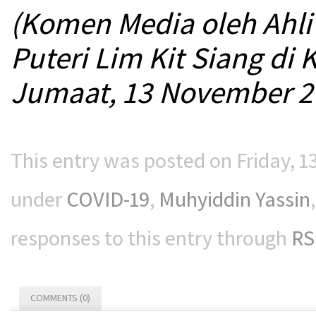
(Komen Media oleh Ahli
Puteri Lim Kit Siang di
Jumaat, 13 November 2
This entry was posted on Friday, 1
under
COVID-19
,
Muhyiddin Yassin
responses to this entry through
RS
COMMENTS (0)