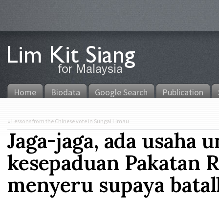
Home
Biodata
Google Search
Publication
«
Lessons from the Chinese vote in Sungai Limau
Jaga-jaga, ada usaha 
kesepaduan Pakatan Ra
menyeru supaya batal