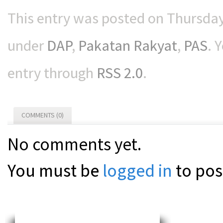
This entry was posted on Thursday
under
DAP
,
Pakatan Rakyat
,
PAS
. 
entry through
RSS 2.0
.
COMMENTS (0)
No comments yet.
You must be
logged in
to pos